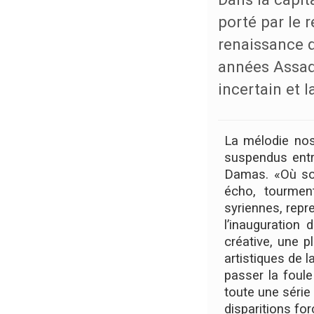
porté par le r
renaissance q
années Assad,
incertain et l
La mélodie nos
suspendus entr
Damas. «Où son
écho, tourmen
syriennes, rep
l’inauguration
créative, une 
artistiques de l
passer la foule
toute une série
disparitions f