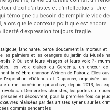
etour d’exil d’artistes et d’intellectuels. Une
ui témoigne du besoin de remplir le vide de
 alors que le contexte politique est encore
a liberté d’expression toujours fragile.
talgique, lancinante, perce doucement la moiteur et l
e les palmiers et les orangers du jardin du Musée na
t-ils ? Où sont leurs visages et leurs voix ?» murm
tées, les voix claires du Gardénia, un chœur d
renant
la célèbre
chanson Weinon de
Fairouz
. Elles ouv
 de l’exposition «Détenus et Disparus», organisée pa
plateforme numérique qui archive, depuis 2013, les ex
a révolution. Derrière les choristes, les portes du musé
 pressée et découvrent, pour la première fois ce jeud
 d’œuvres réalisées par des artistes syriens sur les cri
orcées commis pendant les