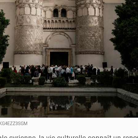
QKG4EZZ3SGM
ale syrienne, la vie culturelle connaît un ren