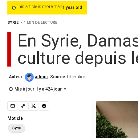
This article is more than
1 year old
•
SYRIE
1 MIN DE LECTURE
En Syrie, Damas
culture depuis 
Auteur:
admin
Source:
Liberation.fr
Mis à jour il y a 424 jour
Mot clé
Syrie