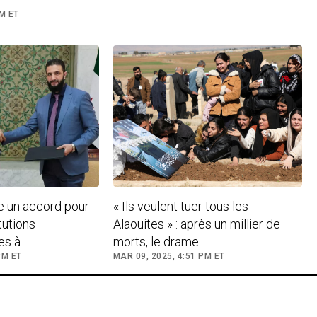
PM ET
e un accord pour
« Ils veulent tuer tous les
itutions
Alaouites » : après un millier de
 à...
morts, le drame...
PM ET
MAR 09, 2025, 4:51 PM ET