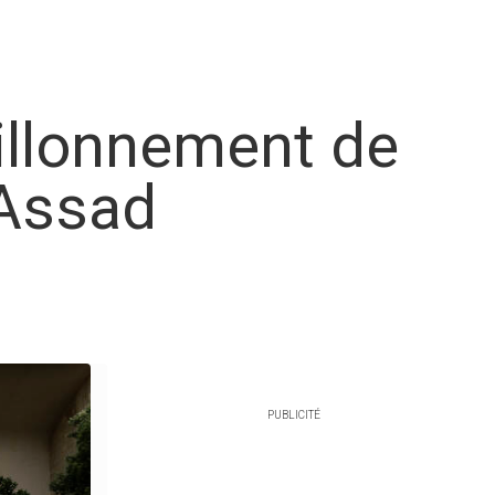
illonnement de
’Assad
PUBLICITÉ