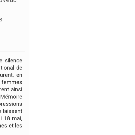
s
e silence
tional de
urent, en
e femmes
rent ainsi
r Mémoire
pressions
e laissent
i 18 mai,
mes et les