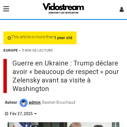
This article is more than
1 year old
•
EUROPE
5 MIN DE LECTURE
Guerre en Ukraine : Trump déclare
avoir « beaucoup de respect » pour
Zelensky avant sa visite à
Washington
Auteur:
admin
, Bastien Bouchaud
Fév 27, 2025