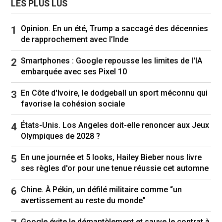
LES PLUS LUS
d'ailleurs été saluée par Donald Trump. A défaut
de s'engager à soutenir l'initiative européenne
Opinion. En un été, Trump a saccagé des décennies
directement ou indirectement, le Président
de rapprochement avec l’Inde
américain a au moins affirmé adhérer à
l'article 5 de l'Otan, qui engage les membres de
Smartphones : Google repousse les limites de l'IA
l'alliance à défendre l'un des leurs en cas
embarquée avec ses Pixel 10
d'attaque. L'alliance transatlantique est
certainement moribonde, mais elle n'a pas
En Côte d'Ivoire, le dodgeball un sport méconnu qui
encore rendu son dernier souffle.
favorise la cohésion sociale
États-Unis. Los Angeles doit-elle renoncer aux Jeux
Olympiques de 2028 ?
Les Etats Unis
Donald Trump
Ukraine
En une journée et 5 looks, Hailey Bieber nous livre
Follow
ses règles d'or pour une tenue réussie cet automne
Europe
Chine. À Pékin, un défilé militaire comme “un
avertissement au reste du monde”
Google évite le démantèlement et sauve le contrat à