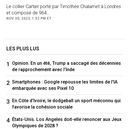
Le collier Cartier porté par Timothée Chalamet à Londres
Les chaussures du moment ? Les sandales
et composé de 964...
satinées
NOV 30, 2023, 1:32 PM ET
En 2024, les
sandales
en satin étaient remises
sous le feu des projecteurs grâce à
Prada
qui
avait chaussé les pieds des mannequins du
défilé printemps-été 2024
LES PLUS LUS
de
chaussures
soyeuses colorées. Elles
s'inscrivaient dans la veine de la tendance
Opinion. En un été, Trump a saccagé des décennies
coquette aesthetic, comprenez des pièces
de rapprochement avec l’Inde
sublimées de rubans en soie, de jeux de
Smartphones : Google repousse les limites de l'IA
dentelle et de transparence, ou encore des
embarquée avec ses Pixel 10
silhouettes poétiques, toutes célébrant une
féminité rêvée. Cet automne, Hailey Bieber a
En Côte d'Ivoire, le dodgeball un sport méconnu qui
succombé à la tendance en optant pour une
favorise la cohésion sociale
paire plus sobre.
États-Unis. Los Angeles doit-elle renoncer aux Jeux
Olympiques de 2028 ?