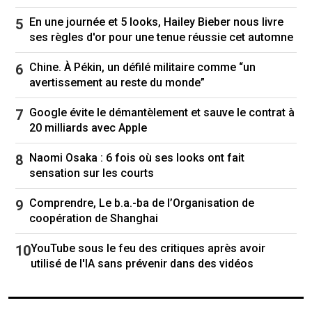
En une journée et 5 looks, Hailey Bieber nous livre
Hailey Bieber Jose Perez/Bauer-Griffin
ses règles d'or pour une tenue réussie cet automne
Chine. À Pékin, un défilé militaire comme “un
La veste en cuir sous toutes les coutures
avertissement au reste du monde”
Indispensable du vestiaire automnal, la
veste
en
Google évite le démantèlement et sauve le contrat à
cuir va sans doute investir de nombreuses
20 milliards avec Apple
garde-
robes
cette saison. Les défilés ont été
marqués par le retour du perfecto (la biker
Naomi Osaka : 6 fois où ses looks ont fait
jacket) :
Celine
par Michael Rider, Tom
sensation sur les courts
Ford,
Givenchy
… Il ne se porte plus version XXL,
mais près du corps, parfois cintré et
Comprendre, Le b.a.-ba de l’Organisation de
coopération de Shanghai
raccourci. Hailey Bieber s'est affichée dans un
modèle ceinturé associé à une slip skirt,
YouTube sous le feu des critiques après avoir
donnant le ton d'une saison placée sous le
utilisé de l'IA sans prévenir dans des vidéos
signe du cuir.