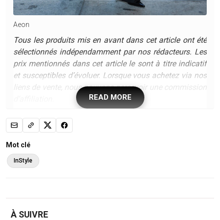
Aeon
Tous les produits mis en avant dans cet article ont été
sélectionnés indépendamment par nos rédacteurs. Les
prix mentionnés dans cet article le sont à titre indicatif
et susceptibles d’évoluer. Lorsque vous achetez via nos
liens de vente, nous pouvons percevoir une commission
READ MORE
d’affiliation.
Hailey Bieber était à
New York
pour célébrer le
lancement de sa marque
Mot clé
de
skincare
Rhode chez Sephora. L'occasion
InStyle
pour elle d'entamer un véritable
marathon
mode
en adoptant pas moins de 5
tenues en une journée seulement. À son insu,
elle a dévoilé les tendances officewear qui
feront les belles heures de l'
automne
et dont on
À SUIVRE