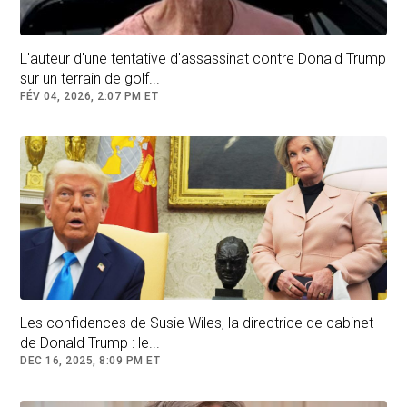
sérieux?
À tout le moins, ces provocations répétées ont
L'auteur d'une tentative d'assassinat contre Donald Trump
eu pour effet de placer les intimidés sur la
sur un terrain de golf...
défensive. Est-ce donc plutôt une stratégie de
FÉV 04, 2026, 2:07 PM ET
diversion de Donald Trump, qui entend diviser
pour mieux régner dans le monde chaotique
qu’il planifie créer?
Notre correspondant à
Washington Frédéric Arnould nous éclaire
.
Les confidences de Susie Wiles, la directrice de cabinet
de Donald Trump : le...
DEC 16, 2025, 8:09 PM ET