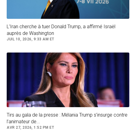
la classe politique canadienne.
À cela s'ajoute sa volonté affichée de reprendre
le contrôle du canal de Panama, son idée
L’Iran cherche à tuer Donald Trump, a affirmé Israël
d'annexer le Groenland et son désir de
auprès de Washington
renommer le golfe du Mexique en
golfe de
JUIL 10, 2026, 9:33 AM ET
l'Amérique
. L'impérialisme serait-il de retour en
Occident?
Des experts se prononcent.
Tirs au gala de la presse : Mélania Trump s’insurge contre
l’animateur de...
AVR 27, 2026, 1:52 PM ET