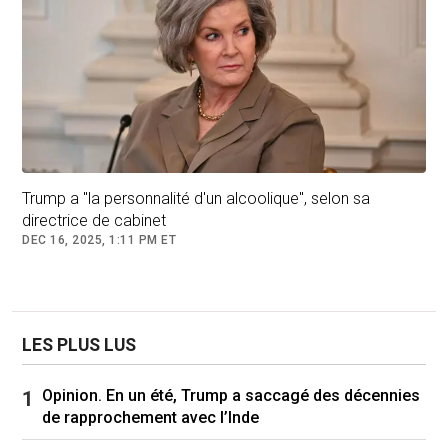
Trump a "la personnalité d'un alcoolique", selon sa
directrice de cabinet
DEC 16, 2025, 1:11 PM ET
Donald Trump a menacé d'utiliser la « force économique » contre le
Canada. (Photo d'archives). PHOTO : ASSOCIATED PRESS / EVAN
VUCCI
LES PLUS LUS
Depuis novembre, l'anxiété a passablement
Opinion. En un été, Trump a saccagé des décennies
augmenté au Canada. C'est que le président
de rapprochement avec l’Inde
désigné a promis d'imposer, dès le premier jour