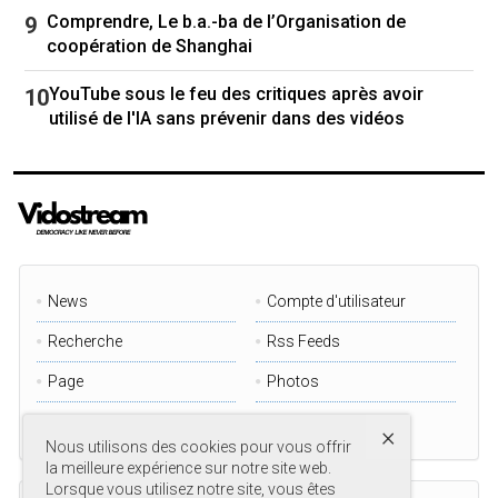
Comprendre, Le b.a.-ba de l’Organisation de
coopération de Shanghai
YouTube sous le feu des critiques après avoir
utilisé de l'IA sans prévenir dans des vidéos
Justin Trudeau et ses homologues des provinces ont discuté du
plan de match pour répondre aux menaces tarifaires de Donald
News
Compte d'utilisateur
Trump, le 15 janvier dernier. PHOTO : LA PRESSE CANADIENNE /
JUSTIN TANG
Recherche
Rss Feeds
Page
Photos
C’est le branle-bas de combat à Ottawa depuis
Videos
×
les dernières semaines pour tenter de
Nous utilisons des cookies pour vous offrir
coordonner une éventuelle réponse canadienne
la meilleure expérience sur notre site web.
face aux tarifs douaniers, au moment où des
Lorsque vous utilisez notre site, vous êtes