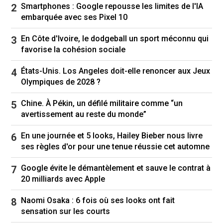
de son administration, des tarifs douaniers de
Smartphones : Google repousse les limites de l'IA
25 % sur tous les produits qui traverseront la
embarquée avec ses Pixel 10
frontière vers les États-Unis.
En Côte d'Ivoire, le dodgeball un sport méconnu qui
Simple tactique de négociation ou début d'une
favorise la cohésion sociale
longue (et douloureuse) guerre
commerciale?
Notre analyste économique
États-Unis. Los Angeles doit-elle renoncer aux Jeux
Gérald Fillion offre des pistes de réflexion.
Olympiques de 2028 ?
Chine. À Pékin, un défilé militaire comme “un
avertissement au reste du monde”
En une journée et 5 looks, Hailey Bieber nous livre
ses règles d'or pour une tenue réussie cet automne
Google évite le démantèlement et sauve le contrat à
20 milliards avec Apple
Naomi Osaka : 6 fois où ses looks ont fait
sensation sur les courts