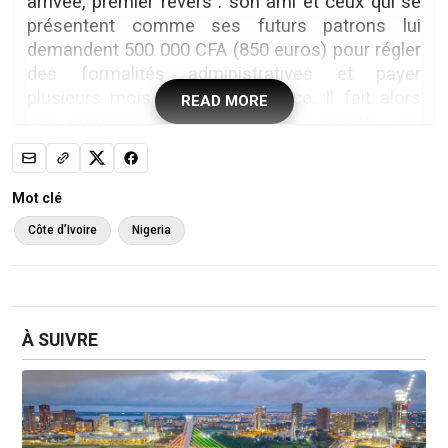
arrivée, premier revers : son ami et ceux qui se
présentent comme ses futurs patrons lui
demandent 500 000 CFA (850 euros) pour régler
des formalités administratives et payer
plusieurs mois de loyer d’avance. Il fait alors
READ MORE
une première fois appel à ses parents, qui
réunissent difficilement la somme.
Mot clé
Côte d’Ivoire
Nigeria
À SUIVRE