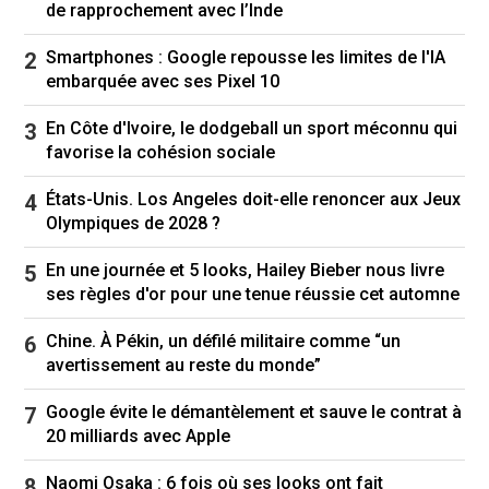
de rapprochement avec l’Inde
Smartphones : Google repousse les limites de l'IA
embarquée avec ses Pixel 10
En Côte d'Ivoire, le dodgeball un sport méconnu qui
favorise la cohésion sociale
États-Unis. Los Angeles doit-elle renoncer aux Jeux
Olympiques de 2028 ?
En une journée et 5 looks, Hailey Bieber nous livre
ses règles d'or pour une tenue réussie cet automne
Ibrahim Coulibaly (au premier rang, au centre) à Abidjan, le
Chine. À Pékin, un défilé militaire comme “un
03/02/25. Ibrahim Coulibaly (au premier rang, au centre) à
avertissement au reste du monde”
Abidjan, le 03/02/25. © Julia Guggenheim, France 24
Google évite le démantèlement et sauve le contrat à
20 milliards avec Apple
Naomi Osaka : 6 fois où ses looks ont fait
Surveillance et privation de nourriture