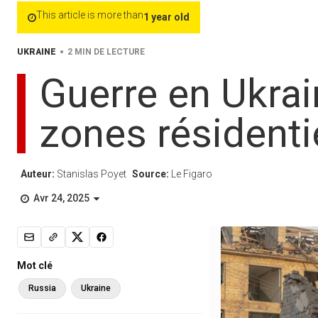
This article is more than
1 year old
•
UKRAINE
2 MIN DE LECTURE
Guerre en Ukrain
zones résidenti
Auteur:
Stanislas Poyet
Source:
Le Figaro
Avr 24, 2025
Mot clé
Russia
Ukraine