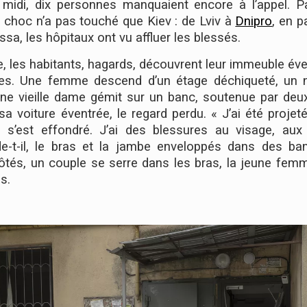
 midi, dix personnes manquaient encore à l’appel. Pa
 choc n’a pas touché que Kiev : de Lviv à
Dnipro
, en p
ssa, les hôpitaux ont vu affluer les blessés.
e, les habitants, hagards, découvrent leur immeuble éve
ées. Une femme descend d’un étage déchiqueté, un 
ne vieille dame gémit sur un banc, soutenue par deux
a voiture éventrée, le regard perdu. « J’ai été projet
 s’est effondré. J’ai des blessures au visage, aux
le-t-il, le bras et la jambe enveloppés dans des b
ôtés, un couple se serre dans les bras, la jeune fem
s.