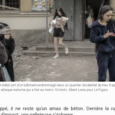
 un bébé sort d’un bâtiment endommagé dans un quartier résidentiel de Kiev, fr
ne attaque nocturne qui a fait au moins 10 morts. Albert Lores pour Le Figaro
ppé, il ne reste qu’un amas de béton. Derrière la ru
t d’impact, une pelleteuse s’acharne…