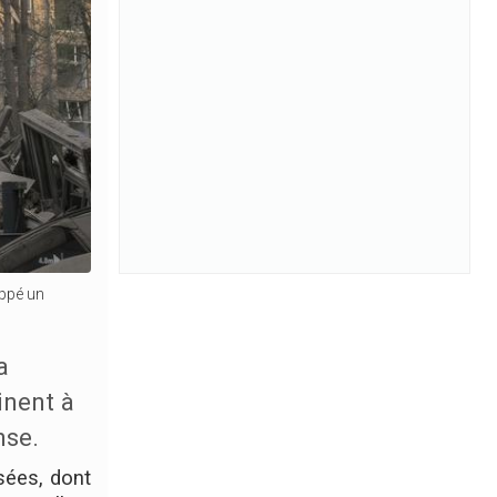
appé un
a
inent à
nse.
sées, dont