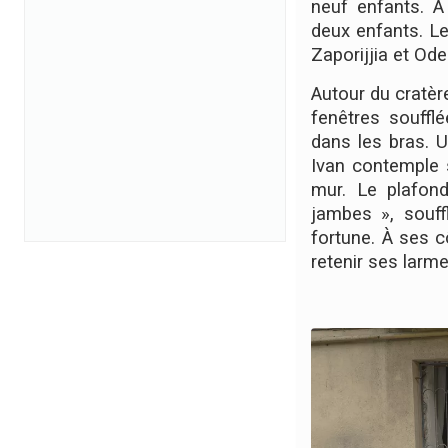
neuf enfants. À
deux enfants. Le
Zaporijjia et Ode
Autour du cratèr
fenêtres souffl
dans les bras. U
Ivan contemple s
mur. Le plafond
jambes », souff
fortune. À ses c
retenir ses larme