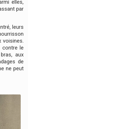
rmi elles,
assant par
ntré, leurs
nourrisson
 voisines.
é contre le
 bras, aux
andages de
me ne peut