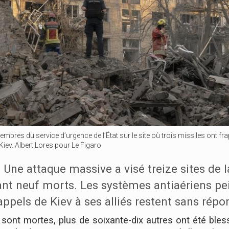
embres du service d’urgence de l’État sur le site où trois missiles ont fr
 Kiev. Albert Lores pour Le Figaro
ne attaque massive a visé treize sites de l
sant neuf morts. Les systèmes antiaériens pe
 appels de Kiev à ses alliés restent sans répo
ont mortes, plus de soixante-dix autres ont été bles