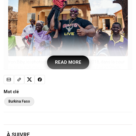
READ MORE
Iron Biby, ici photographié le 14 septembre 2018, dans la cour
de sa grand-mère, à Bobo-Dioulasso (Burkina Faso). Photo
Olympia de Maismont/AFP
Dans le sillage de leur champion Iron
Mot clé
Biby, sacré cinq fois “homme le plus
Burkina Faso
fort du monde”, nombre de Burkinabè
se mettent à l’haltérophilie, et à la
musculation. Une passion récente
À SUIVRE