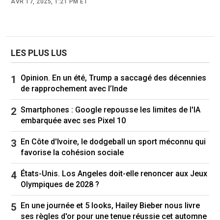
AVR 17, 2025, 1:21 PM ET
up, telles que Perplexity AI essaient de rivaliser
dans la recherche en ligne boostée à l’IA.
Si Donald Trump a volontairement marqué une
rupture politique nette avec
Joe Biden
, son
LES PLUS LUS
gouvernement a repris, dans ce dossier, les
demandes déjà formulées par l’administration
Opinion. En un été, Trump a saccagé des décennies
précédente en fin d’année dernière.
de rapprochement avec l’Inde
« L’administration Trump a donné la priorité aux
Smartphones : Google repousse les limites de l'IA
politiques qui soutiennent et font progresser
embarquée avec ses Pixel 10
l’intelligence artificielle », a assuré Gail Slater.
En Côte d'Ivoire, le dodgeball un sport méconnu qui
« Mais rien ne fera progresser l’intelligence
favorise la cohésion sociale
artificielle plus rapidement qu’un marché ouvert
et concurrentiel, exempt de gardiens et de
États-Unis. Los Angeles doit-elle renoncer aux Jeux
monopoles ».
Olympiques de 2028 ?
À lire aussi
En une journée et 5 looks, Hailey Bieber nous livre
L’humanité dans une course contre la
ses règles d'or pour une tenue réussie cet automne