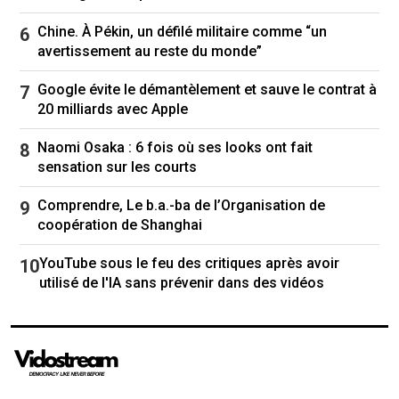
montre en ce qui concerne l’IA, selon l’ONU
Chine. À Pékin, un défilé militaire comme “un
Le gouvernement américain veut que
avertissement au reste du monde”
Google se sépare de son navigateur
Chrome, selon Bloomberg
Google évite le démantèlement et sauve le contrat à
Les patrons des grandes entreprises
20 milliards avec Apple
technologiques courtisent Donald Trump depuis
Naomi Osaka : 6 fois où ses looks ont fait
sa victoire en novembre, espérant s’attirer ses
sensation sur les courts
faveurs notamment dans le cadre des
nombreuses enquêtes et procès antitrust en
Comprendre, Le b.a.-ba de l’Organisation de
cours.
coopération de Shanghai
Mais Mark Zuckerberg n’a pas réussi à éviter le
YouTube sous le feu des critiques après avoir
procès de son groupe Meta qui s’est ouvert la
utilisé de l'IA sans prévenir dans des vidéos
semaine dernière.
Et les autorités américaines de la concurrence
semblent décider à en découdre. Gail Slate a
comparé le monopole « écrasant » de Google à
celui de Standard Oil dans le pétrole et d’AT&T