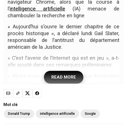
navigateur Chrome, alors que la course à
l’
intelligence artificielle
(IA) menace de
chambouler la recherche en ligne
« Aujourd’hui s’ouvre le dernier chapitre de ce
procès historique », a déclaré lundi Gail Slater,
responsable de l’antitrust du département
américain de la Justice.
« C’est l’avenir de l’Internet qui est en jeu », a-t-
elle ajouté dans ses remarques préliminaires.
« Allons-nous donner des choix aux Américains
READ MORE
et permettre à l’innovation et à la concurrence
de prospérer en ligne ? Ou allons-nous
maintenir le statu quo qui favorise les
monopoles des grandes entreprises
Mot clé
technologiques ? »
Donald Trump
intelligence artificielle
Google
Le groupe californien a été jugé coupable l’été