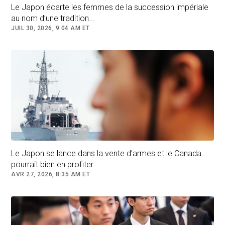
leader d'extrême-droite japonais Sohei Kamiya, chef du parti
Le Japon écarte les femmes de la succession impériale
Sanseito. PHOTO : RADIO-CANADA
au nom d’une tradition...
JUIL 30, 2026, 9:04 AM ET
Cap sur l’ultranationalisme et la xénophobie
Fraîchement lancé, le parti Sanseitō garde le
cap sur son discours conspirationniste et
extrémiste, constatent les chercheurs Romeo
Marcantouni et Robert Fahey, auteurs
d’une
étude (nouvelle fenêtre)
sur l'ascension
fulgurante de cette jeune formation politique.
Le Japon se lance dans la vente d’armes et le Canada
Loin d’une approche du type
cheval de Troie
où
pourrait bien en profiter
des idées extrémistes sont d’abord camouflées
AVR 27, 2026, 8:35 AM ET
pour ensuite être progressivement dévoilées au
grand jour, ils observent que Sohei Kamiya et
son parti ont d’emblée agit de façon
décomplexée.