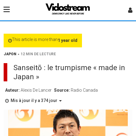
This article is more than
1 year old
•
JAPON
12 MIN DE LECTURE
Sanseitō : le trumpisme « made in
Japan »
Auteur:
Alexis De Lancer
Source:
Radio Canada
Mis à jour il y a 374 jour