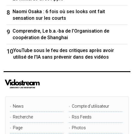
(bien réel) des Japonais face à l’essor du
surtourisme.
Naomi Osaka : 6 fois où ses looks ont fait
sensation sur les courts
Comprendre, Le b.a.-ba de l’Organisation de
Une femme traverse le carrefour de Shibuya à Tokyo. PHOTO :
coopération de Shanghai
RADIO-CANADA / PHILIPPE GRENIER
YouTube sous le feu des critiques après avoir
utilisé de l'IA sans prévenir dans des vidéos
Sohei Kamuya et les représentants de son parti
ont répandu des faussetés
en liant les
ressortissants étrangers à des (nouvelle
fenêtre)
crimes graves
ou
en prétendant à tort
qu’ils sont favorisés par le régime d’assistance
News
Compte d'utilisateur
sociale (nouvelle fenêtre)
, en plus d’évoquer
constamment la menace qu’ils représentent,
Recherche
Rss Feeds
selon eux, pour l’identité et les valeurs
Page
Photos
japonaises.