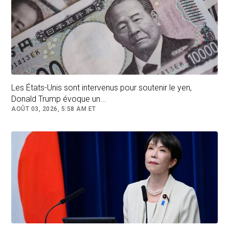
spécialisé dans la vérification de faits.
Favorisés par ce courant de fond, Kamiya et
une poignée d’influenceurs et de youtubeurs
ultraconservateurs fondent alors le parti
politique Sanseitō, qu’ils traduisent eux-mêmes
en anglais par
le parti
DIY
(Do it yourself -
Les États-Unis sont intervenus pour soutenir le yen,
Faites-le vous même).
Donald Trump évoque un...
AOÛT 03, 2026, 5:58 AM ET
Capture d'écran de la page hébergeant la chaîne YouTube du