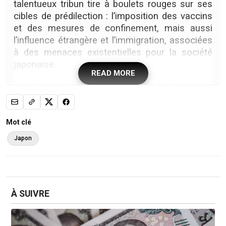
talentueux tribun tire à boulets rouges sur ses
cibles de prédilection : l’imposition des vaccins
et des mesures de confinement, mais aussi
l’influence étrangère et l’immigration, associées
à des menaces existentielles pour la société
japonaise.
READ MORE
La trame de fond de son discours est
résolument conspirationniste, un discours qui
fait mouche dans un Japon profondément
secoué par la crise économique et par
Mot clé
l’accroissement marqué des inégalités.
Japon
La propagation de la désinformation reflète des
réalités plus profondes. Pour plusieurs
Japonais, ces récits deviennent plus crédibles
que les messages émanant des institutions
À SUIVRE
traditionnelles, y compris les médias
, constate
Daisuke Furuta, rédacteur en chef de
Japan
Fact Check Center (nouvelle fenêtre)
, un média