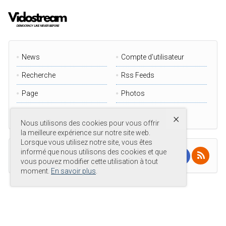
Priestly. Wintour a décrit la comédie musicale
comme
divertissante
.
À lire aussi :
News
Compte d'utilisateur
Un documentaire sur Elton John en
première mondiale au TIFF 2024
Recherche
Rss Feeds
Une finale royale signée Elton John
Page
Photos
Videos
×
Avec les informations de Associated Press et
Nous utilisons des cookies pour vous offrir
Reuters
la meilleure expérience sur notre site web.
Lorsque vous utilisez notre site, vous êtes
informé que nous utilisons des cookies et que
FOLLOW US ON:
vous pouvez modifier cette utilisation à tout
Follow
Elton John
moment.
En savoir plus
.
© Droit d'auteur est à
© 2020 VidoStream - All rights reserved.
.
Code source
vidostream.com
.
Conçu par
VidoStream
.
|
Condition d'utilisation