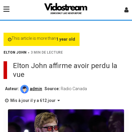
This article is more than
1 year old
•
ELTON JOHN
3 MIN DE LECTURE
Elton John affirme avoir perdu la
vue
Auteur:
admin
Source:
Radio Canada
Mis à jour il y a 612 jour