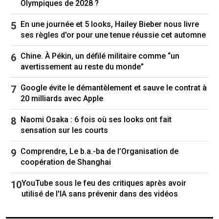
Olympiques de 2028 ?
le rendant incapable de lire ou de visionner quoi
que ce soit.
En une journée et 5 looks, Hailey Bieber nous livre
ses règles d'or pour une tenue réussie cet automne
Elton John a écrit la musique de The Devil
Wears Prada, une comédie musicale basée sur
Chine. À Pékin, un défilé militaire comme “un
le film de 2006 sur une jeune journaliste qui
avertissement au reste du monde”
navigue entre le prestige et les ego d'un
magazine de mode.
Google évite le démantèlement et sauve le contrat à
20 milliards avec Apple
La production au
Dominion Theatre
de Londres
met en vedette Vanessa Williams dans le rôle
Naomi Osaka : 6 fois où ses looks ont fait
de la redoutable rédactrice en chef Miranda
sensation sur les courts
Priestly, incarnée par Meryl Streep dans le film.
Comprendre, Le b.a.-ba de l’Organisation de
La soirée de dimanche, une collecte de fonds
coopération de Shanghai
pour la
Elton John AIDS Foundation,
a réuni des
célébrités et des personnalités de l'industrie de
YouTube sous le feu des critiques après avoir
la mode, dont la créatrice Donatella Versace et
utilisé de l'IA sans prévenir dans des vidéos
la rédactrice en chef de Vogue Anna Wintour,
l'inspiration présumée du personnage de