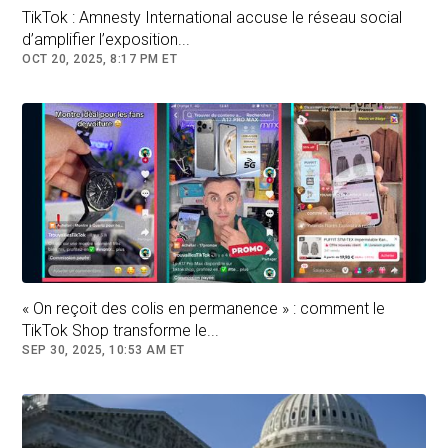
l'appli ou d'imposer
une limite d'utilisation.
TikTok : Amnesty International accuse le réseau social
d’amplifier l’exposition...
Ce contenu est réservé aux inscrits
OCT 20, 2025, 8:17 PM ET
Follow
TikTok
« On reçoit des colis en permanence » : comment le
TikTok Shop transforme le...
SEP 30, 2025, 10:53 AM ET